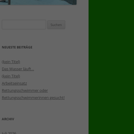
Suchen
nach:
NEUESTE BEITRÄGE
(kein Titel)
Das Wasser läuft…
(kein Titel)
Arbeitseinsatz
Rettungsschwimmer oder
Rettungsschwimmerinnen gesucht!
ARCHIV
Juli 2026